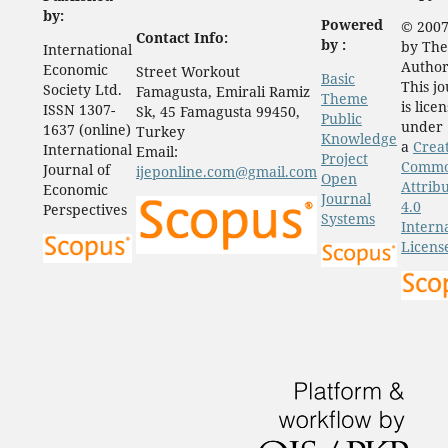
by:
Powered
© 2007
Contact Info:
by :
by The
International
Author
Economic
Street Workout
Basic
This j
Society Ltd.
Famagusta, Emirali Ramiz
Theme
is lice
ISSN 1307-
Sk, 45 Famagusta 99450,
Public
under
1637 (online)
Turkey
Knowledge
a
Crea
International
Email:
Project
Comm
Journal of
ijeponline.com@gmail.com
Open
Attrib
Economic
Journal
4.0
Perspectives
Systems
Intern
Licens